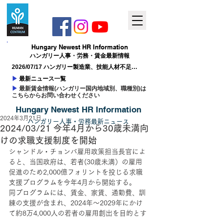
Hungary ​Newest HR Information
ハンガリー人事​・労務・賃金最新情報
2026/07/17 ハンガリー製造業、技能人材不足が
成長の制約に
▶
最新ニュース一覧
▶
最新賃金情報(ハンガリー国内地域別、職種別)は
こちらからお問い合わせください
Hungary ​Newest HR Information
2024年3月21日
ハンガリー人事
​・
労務最新
ニュー
ス
2024/03/21 今年4月から30歳未満向
けの求職支援制度を開始
シャンドル・チョンバ雇用政策担当長官によ
ると、当国政府は、若者(30歳未満）の雇用
促進のため2,000億フォリントを投じる求職
支援プログラムを今年4月から開始する。
同プログラムには、賃金、家賃、通勤費、訓
練の支援が含まれ、2024年〜2029年にかけ
て約8万4,000人の若者の雇用創出を目的とす