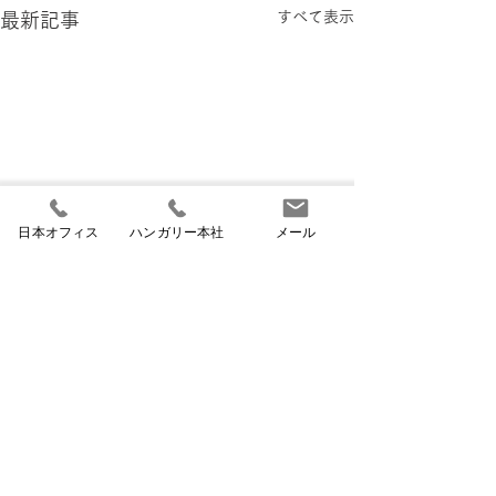
すべて表示
最新記事
日本オフィス
ハンガリー本社
メール
2026/07/06ハンガリー学
2026/06/09 ハンガリ
生アルバイト時給、平均
ー、ゲストワー
コメント
2,180フォリントに
を廃止 外国人
ハンガリーの人材調査機関の
ハンガリー政府は
調査によると、同国の学生ア
働者向けの既存の
を大幅見直しへ