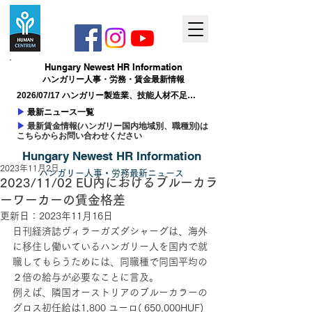
Hungary ​Newest HR Information
ハンガリー人事​・労務・賃金最新情報
2026/07/17 ハンガリー製造業、技能人材不足が
成長の制約に
▶
最新ニュース一覧
▶
最新賃金情報(ハンガリー国内地域別、職種別)は
こちらからお問い合わせください
Hungary ​Newest HR Information
2023年11月2日
ハンガリー人事
​・
労務最新
ニュー
ス
2023/11/02 EU内におけるブルーカラ
ーワーカーの賃金格差
更新日：
2023年11月16日
日刊経済誌ヴィラーガズダシャーグは、海外
に移住し働いているハンガリー人を国内で就
職してもらうためには、同職種で同国平均の
２倍の給与が必要なことに言及。
例えば、隣国オーストリアのブルーカラーの
グロス初任給は1,800 ユーロ( 650,000HUF) 