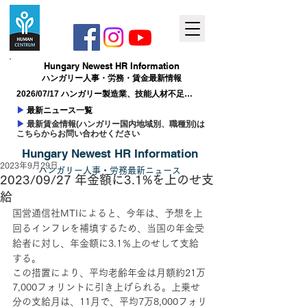
Hungary ​Newest HR Information
ハンガリー人事​・労務・賃金最新情報
2026/07/17 ハンガリー製造業、技能人材不足が
成長の制約に
▶
最新ニュース一覧
▶
最新賃金情報(ハンガリー国内地域別、職種別)は
こちらからお問い合わせください
Hungary ​Newest HR Information
2023年9月29日
ハンガリー人事
​・
労務最新
ニュー
ス
2023/09/27 年金額に3.1%を上のせ支
給
国営通信社MTIによると、今年は、予想を上
回るインフレを補填するため、当国の年金受
給者に対し、年金額に3.1％上のせして支給
する。
この措置により、平均老齢年金は月額約21万
7,000フォリントに引き上げられる。上乗せ
分の支給月は、11月で、平均7万8,000フォリ