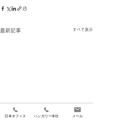
すべて表示
最新記事
日本オフィス
ハンガリー本社
メール
2026/07/06ハンガリー学
2026/06/09 ハンガリ
生アルバイト時給、平均
ー、ゲストワー