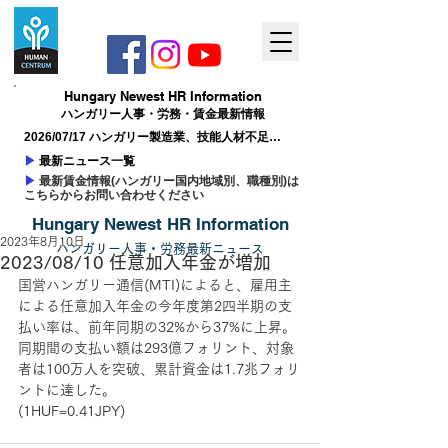
Hungary ​Newest HR Information
ハンガリー人事​・労務・賃金最新情報
2026/07/17 ハンガリー製造業、技能人材不足が
成長の制約に
▶
最新ニュース一覧
▶
最新賃金情報(ハンガリー国内地域別、職種別)は
こちらからお問い合わせください
Hungary ​Newest HR Information
2023年8月10日
ハンガリー人事
​・
労務最新
ニュー
ス
2023/08/10 任意加入年金が増加
国営ハンガリー通信(MTI)によると、雇用主
による任意加入年金の今年度第2四半期の支
払い率は、前年同期の32%から37%に上昇。
同期間の支払い額は293億フォリント、対象
者は100万人を突破、累計資金は1.7兆フォリ
ントに達した。
(1HUF=0.41JPY)