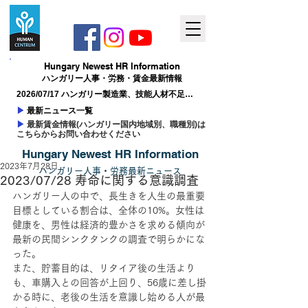
Hungary ​Newest HR Information
ハンガリー人事​・労務・賃金最新情報
2026/07/17 ハンガリー製造業、技能人材不足が
成長の制約に
▶
最新ニュース一覧
▶
最新賃金情報(ハンガリー国内地域別、職種別)は
こちらからお問い合わせください
Hungary ​Newest HR Information
2023年7月28日
ハンガリー人事
​・
労務最新
ニュー
ス
2023/07/28 寿命に関する意識調査
ハンガリー人の中で、長生きを人生の最重要
目標としている割合は、全体の10%。女性は
健康を、男性は経済的豊かさを求める傾向が
最新の民間シンクタンクの調査で明らかにな
った。
また、貯蓄目的は、リタイア後の生活より
も、車購入との回答が上回り、56歳に差し掛
かる時に、老後の生活を意識し始める人が最