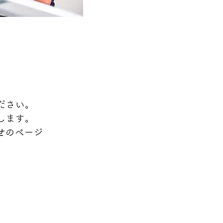
ださい。
します。
せ
の
ページ