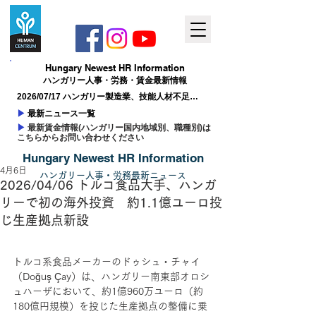
Hungary ​Newest HR Information
ハンガリー人事​・労務・賃金最新情報
2026/07/17 ハンガリー製造業、技能人材不足が
成長の制約に
▶
最新ニュース一覧
▶
最新賃金情報(ハンガリー国内地域別、職種別)は
こちらからお問い合わせください
Hungary ​Newest HR Information
4月6日
ハンガリー人事
​・
労務最新
ニュー
ス
2026/04/06 トルコ食品大手、ハンガ
リーで初の海外投資 約1.1億ユーロ投
じ生産拠点新設
トルコ系食品メーカーのドゥシュ・チャイ
（Doğuş Çay）は、ハンガリー南東部オロシ
ュハーザにおいて、約1億960万ユーロ（約
180億円規模）を投じた生産拠点の整備に乗