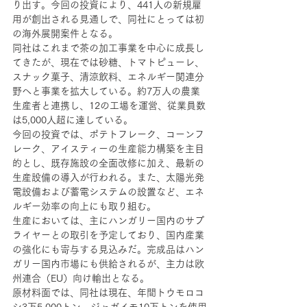
り出す。今回の投資により、441人の新規雇
用が創出される見通しで、同社にとっては初
の海外展開案件となる。
同社はこれまで茶の加工事業を中心に成長し
てきたが、現在では砂糖、トマトピューレ、
スナック菓子、清涼飲料、エネルギー関連分
野へと事業を拡大している。約7万人の農業
生産者と連携し、12の工場を運営、従業員数
は5,000人超に達している。
今回の投資では、ポテトフレーク、コーンフ
レーク、アイスティーの生産能力構築を主目
的とし、既存施設の全面改修に加え、最新の
生産設備の導入が行われる。また、太陽光発
電設備および蓄電システムの設置など、エネ
ルギー効率の向上にも取り組む。
生産においては、主にハンガリー国内のサプ
ライヤーとの取引を予定しており、国内産業
の強化にも寄与する見込みだ。完成品はハン
ガリー国内市場にも供給されるが、主力は欧
州連合（EU）向け輸出となる。
原材料面では、同社は現在、年間トウモロコ