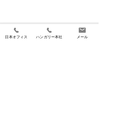
日本オフィス
ハンガリー本社
メール
2026/07/06ハンガリー学
2026/06/09 ハンガリ
生アルバイト時給、平均
ー、ゲストワー
コメント
2,180フォリントに
を廃止 外国人
ハンガリーの人材調査機関の
ハンガリー政府は
調査によると、同国の学生ア
働者向けの既存の
を大幅見直しへ
ルバイトの平均時給は今年、
カー滞在許可制度
コメントを追加…
税込で2,180フォリントとな
た。これにより、
り、前年から4.6％上昇し
会社が多数の外国
た。学生労働者への需要は夏
受け入れてきた従
季に集中する従来型から、年
は事実上閉鎖され
間を通じた安定的な採用へと
令では、ゲストワ