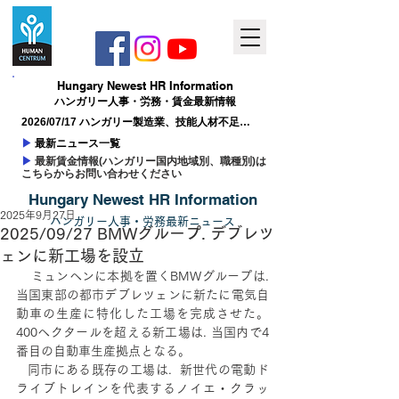
Hungary ​Newest HR Information
ハンガリー人事​・労務・賃金最新情報
2026/07/17 ハンガリー製造業、技能人材不足が
成長の制約に
▶
最新ニュース一覧
▶
最新賃金情報(ハンガリー国内地域別、職種別)は
こちらからお問い合わせください
Hungary ​Newest HR Information
2025年9月27日
ハンガリー人事
​・
労務最新
ニュー
ス
2025/09/27 BMWグループ. デブレツ
ェンに新工場を設立
    ミュンヘンに本拠を置くBMWグループは. 
当国東部の都市デブレツェンに新たに電気自
動車の生産に特化した工場を完成させた。
400ヘクタールを超える新工場は. 当国内で4
番目の自動車生産拠点となる。
   同市にある既存の工場は.  新世代の電動ド
ライブトレインを代表するノイエ・クラッ