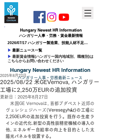
Hungary ​Newest HR Information
ハンガリー人事​・労務・賃金最新情報
2026/07/17 ハンガリー製造業、技能人材不足が
成長の制約に
▶
最新ニュース一覧
▶
最新賃金情報(ハンガリー国内地域別、職種別)は
こちらからお問い合わせください
Hungary ​Newest HR Information
2025年8月22日
ハンガリー人事
​・
労務最新
ニュー
ス
2025/08/22 米GEVernova, ハンガリー
工場に2,250万EURの追加投資
更新日：
2025年8月27日
米国GE Vernovaは, 首都ブダペスト近郊の
ヴェレシェジハーズ(
Veresegyház)
の工場に
2,250EURの追加投資を行う。既存の生産ラ
インの近代化.新型の高性能精密機械の導入の
他, エネルギー自給率の向上を目的とした太
陽光パネルを設置する。