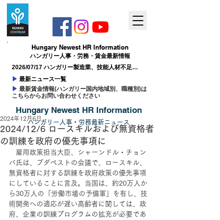
Hungary ​Newest HR Information
ハンガリー人事​・労務・賃金最新情報
2026/07/17 ハンガリー製造業、技能人材不足が
成長の制約に
▶
最新ニュース一覧
▶
最新賃金情報(ハンガリー国内地域別、職種別)は
こちらからお問い合わせください
Hungary ​Newest HR Information
2024年12月6日
ハンガリー人事
​・
労務最新
ニュー
ス
2024/12/6 ロースキルおよび無資格者
の訓練を政府の優先事項に
　雇用政策担当大臣、シャーンドル・チョン
バ氏は、ブダペストの会議で、ロースキル、
無資格者に対する訓練を政府政策の優先事項
にしていることに言及。当国は、約20万人か
ら30万人の「労働市場の予備軍」を有し、技
術開発への適応が遅い高齢者に関しては、政
府、企業の訓練プログラムの拡充が必要であ