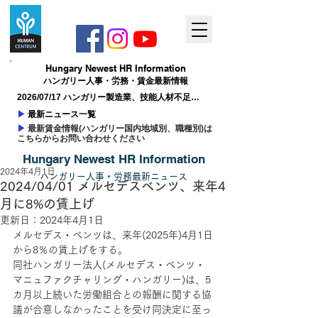
Hungary ​Newest HR Information
ハンガリー人事​・労務・賃金最新情報
2026/07/17 ハンガリー製造業、技能人材不足が
成長の制約に
▶
最新ニュース一覧
▶
最新賃金情報(ハンガリー国内地域別、職種別)は
こちらからお問い合わせください
Hungary ​Newest HR Information
2024年4月1日
ハンガリー人事
​・
労務最新
ニュー
ス
2024/04/01 メルセデスベンツ、来年4
月に8%の賃上げ
更新日：
2024年4月1日
メルセデス・ベンツは、来年(2025年)4月1日
から8％の賃上げをする。
同社ハンガリー法人(メルセデス・ベンツ・
マニュファクチャリング・ハンガリー)は、5
カ月以上続いた労働組合との報酬に関する協
議が合意しなかったことを受け同決定に至っ