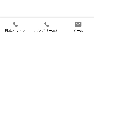
日本オフィス
ハンガリー本社
メール
2026/07/06ハンガリー学
2026/06/09 ハンガリ
生アルバイト時給、平均
ー、ゲストワー
コメント
2,180フォリントに
を廃止 外国人
ハンガリーの人材調査機関の
ハンガリー政府は
調査によると、同国の学生ア
働者向けの既存の
を大幅見直しへ
ルバイトの平均時給は今年、
カー滞在許可制度
コメントを追加…
税込で2,180フォリントとな
た。これにより、
り、前年から4.6％上昇し
会社が多数の外国
た。学生労働者への需要は夏
受け入れてきた従
季に集中する従来型から、年
は事実上閉鎖され
間を通じた安定的な採用へと
令では、ゲストワ