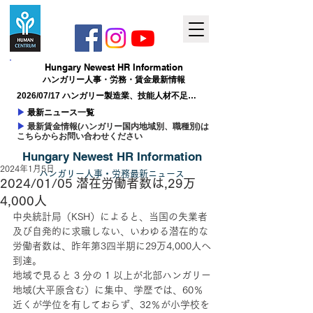
Hungary ​Newest HR Information
ハンガリー人事​・労務・賃金最新情報
2026/07/17 ハンガリー製造業、技能人材不足が
成長の制約に
▶
最新ニュース一覧
▶
最新賃金情報(ハンガリー国内地域別、職種別)は
こちらからお問い合わせください
Hungary ​Newest HR Information
2024年1月5日
ハンガリー人事
​・
労務最新
ニュー
ス
2024/01/05 潜在労働者数は,29万
4,000人
中央統計局（KSH）によると、当国の失業者
及び自発的に求職しない、いわゆる潜在的な
労働者数は、昨年第3四半期に29万4,000人へ
到達。
地域で見ると 3 分の 1 以上が北部ハンガリー
地域(大平原含む）に集中、学歴では、60％
近くが学位を有しておらず、32％が小学校を