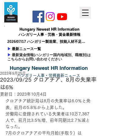
Hungary ​Newest HR Information
ハンガリー人事​・労務・賃金最新情報
2026/07/17 ハンガリー製造業、技能人材不足が
成長の制約に
▶
最新ニュース一覧
▶
最新賃金情報(ハンガリー国内地域別、職種別)は
こちらからお問い合わせください
Hungary ​Newest HR Information
2023年9月25日
ハンガリー人事
​・
労務最新
ニュー
ス
2023/09/25 クロアチア、8月の失業率
は6%
更新日：
2023年10月4日
クロアチア統計局は8月の失業率は6.0％と発
表、前月の5.8％から上昇した。
労働局に登録されている失業者は10万7,387
人で、前月比3.5％増、前年同期比2.7％減と
なった。
7月のクロアチアの平均月給(手取り）は