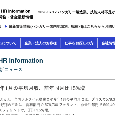
 HR Information
2026/07/17 ハンガリー製造業、技能人材不足が成長の制
・労務・賃金最新情報
約に
覧
▶
最新賃金情報(ハンガリー国内地域別、職種別)はこちらからお問
ムについて
企業・法人のお客様
仕事をお探しの方
会社情
HR Information
新
ニュー
ス
03 今年1月の平均月収、前年同月比15%増
によると、当国フルタイム従業員の今年1月の平均月収は、グロスで578,
野別の平均は、営利部門で 576,700 フォリント、非営利部門で 599,4
00フォリントで、(同)14.6％増。