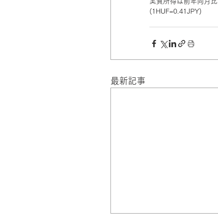
実質所得は前年同月比1
(1HUF=0.41JPY)
最新記事