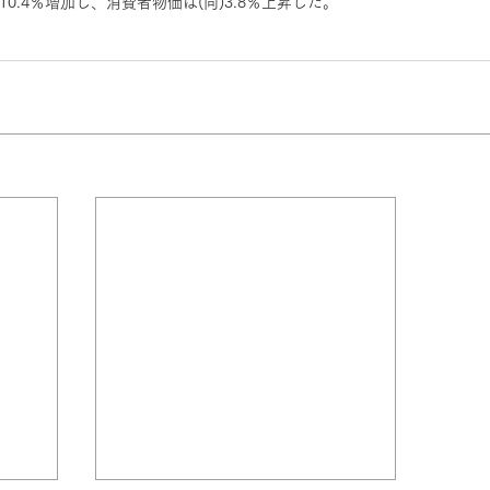
0.4％増加し、消費者物価は(同)3.8％上昇した。